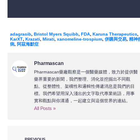
adagrasib
,
Bristol Myers Squibb
,
FDA
,
Karuna Therapeutics
,
KarXT
,
Krazati
,
Mirati
,
xanomeline-trospium
,
併購與交易
,
精神
病
,
阿茲海默症
Pharmascan
Pharmascan藥廠觀察是一個醫藥媒體，致力於提供醫
藥界重要的新聞，我們整理、消化並挖掘出不同觀
點。從整體性、架構性和邏輯性傳遞消息是我們的目
標。我們希望用深入淺出的文字取代專業術語，用事
實和觀點與你溝通，一起建立與這個世界的連結。
All Posts »
PREVIOUS