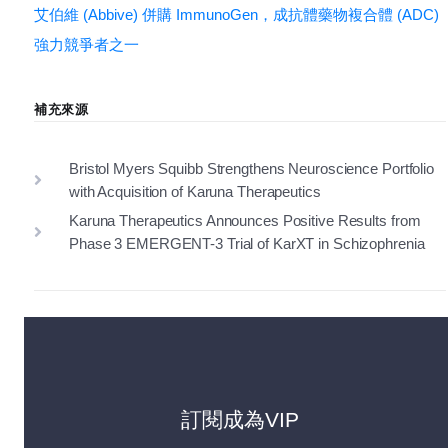
艾伯維 (Abbive) 併購 ImmunoGen，成抗體藥物複合體 (ADC)
強力競爭者之一
補充來源
Bristol Myers Squibb Strengthens Neuroscience Portfolio
with Acquisition of Karuna Therapeutics
Karuna Therapeutics Announces Positive Results from
Phase 3 EMERGENT-3 Trial of KarXT in Schizophrenia
訂閱成為VIP