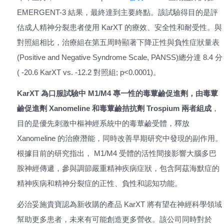
EMERGENT-3 結果，最終達到主要終點。該試驗得目的是評
估成人精神分裂患者使用 KarXT 的療效、安全性和耐受性。與
對照組相比，治療組在第五周時顯著下降正性與負性症狀量表
(Positive and Negative Syndrome Scale, PANSS)總分達 8.4 分
( -20.6 KarXT vs. -12.2 對照組; p<0.0001)。
KarXT 為口服試驗中 M1/M4 專一性的毒蕈鹼促進劑，由毒蕈
鹼促進劑 Xanomeline 和毒蕈鹼拮抗劑 Trospium 兩者組成
，
目的是優先刺激中樞神經系統中的毒蕈鹼受體，釋放
Xanomeline 的治療潛能，同時改善早期研究中發現的副作用。
根據目前的研究指出， M1/M4 受體的活性間接影響大腦多巴
胺神經傳遞，參與調節嚴重精神疾病症狀，包含阿茲海默症的
精神疾病和精神分裂症的正性、負性和認知功能。
必治妥施貴寶認為新收購的產品 KarXT 將有望在神經科學領域
幫助更多患者，未來有可能創造更多營收。該公司同時對於