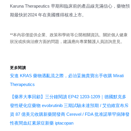
Karuna Therapeutics 早期和臨床前的產品線充滿信心，藥物預
期最快於2024 年在美國獲得核准上市。
**本內容僅提供企業、政策和學術等公開相關資訊。關於個人健康
狀況或疾病治療方面的問題，建議應向專業醫護人員諮詢意見。
更多閱讀
安進 KRAS 藥物遇亂流之際，必治妥施貴寶出手收購 Mirati
Therapeutics
【藥界大事回顧】三分鐘閱讀 EP42 1203-1209｜德國默克多
發性硬化症藥物 evobrutinib 三期試驗未達預期 / 艾伯維宣布斥
資 87 億美元收購新藥開發商 Cerevel / FDA 批准諾華罕病陣發
性夜間血紅素尿症新藥 iptacopan