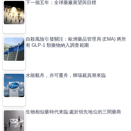
下一個五年：全球藥廠展望與目標
自殺風險引發關注：歐洲藥品管理局 (EMA) 將所
有 GLP-1 類藥物納入調查範圍
水能載舟，亦可覆舟，輝瑞裁員潮來臨
生物相似藥時代來臨:處於領先地位的三間藥商