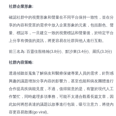
社群企業形象:
確認社群中的視覺形象和聲量在不同平台保持一致性，並在分
享的內容和受眾的需求中放入企業形象的元素，包括顏色、聲
量、標誌等，一旦建立一致的視覺標誌和聲量後，於特定平台
上分享有價值的資訊，將更容易在社群與他人進行互動。
前三名為: 百靈佳殷格翰(3.8分)、默沙東(3.4分)、羅氏(3.3分)
社群內容策略:
透過傾聽並蒐集了解病友和醫療保健專業人員的需求，針對感
興趣的議題增加分享內容的影響力，甚至也能和病友團體進行
合作提高疾病能見度，不過，值得留意的是，有鑒於現代人工
作繁忙，同時處理多項事務，可能不太適合觀看長篇文章，因
此如何將想表達的議題以故事進行包裝，吸引注意力，將使內
容更容易散播(go viral)。