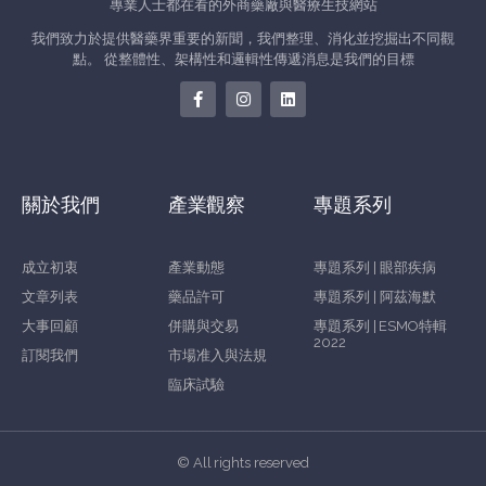
專業人士都在看的外商藥廠與醫療生技網站
我們致力於提供醫藥界重要的新聞，我們整理、消化並挖掘出不同觀
點。 從整體性、架構性和邏輯性傳遞消息是我們的目標
關於我們
產業觀察
專題系列
成立初衷
產業動態
專題系列 | 眼部疾病
文章列表
藥品許可
專題系列 | 阿茲海默
大事回顧
併購與交易
專題系列 | ESMO特輯
2022
訂閱我們
市場准入與法規
臨床試驗
© All rights reserved