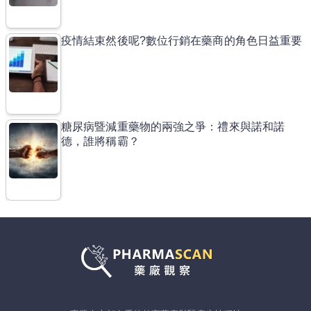
疫情結束然後呢?數位行銷在藥商的角色日益重要
糖尿病暨減重藥物的兩強之爭：禮來與諾和諾
德，誰將稱霸？