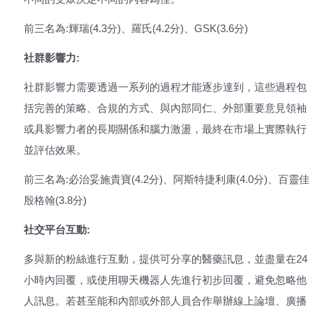
前三名為:輝瑞(4.3分)、羅氏(4.2分)、GSK(3.6分)
社群影響力:
社群影響力需要透過一系列的過程才能逐步達到，這些過程包
括完善的策略、合規的方式、與內部同仁、外部重要意見領袖
或具影響力者的長期關係和腦力激盪，最終在市場上實際執行
並評估效果。
前三名為:必治妥施貴寶(4.2分)、阿斯特捷利康(4.0分)、百靈佳
殷格翰(3.8分)
社交平台互動:
多與新的粉絲進行互動，提供可分享的醫藥訊息，並盡量在24
小時內回覆，或使用聊天機器人先進行初步回覆，避免忽略他
人訊息。若甚至能和內部或外部人員合作舉辦線上論壇、廣播