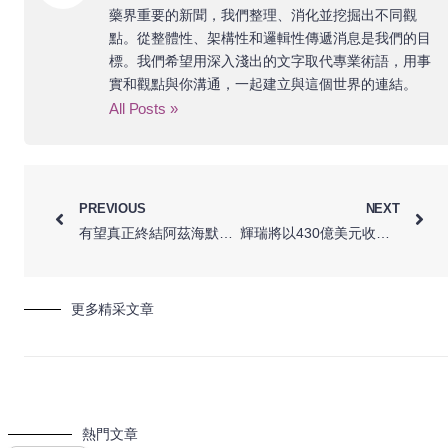
藥界重要的新聞，我們整理、消化並挖掘出不同觀
點。從整體性、架構性和邏輯性傳遞消息是我們的目
標。我們希望用深入淺出的文字取代專業術語，用事
實和觀點與你溝通，一起建立與這個世界的連結。
All Posts »
PREVIOUS
NEXT
有望真正終結阿茲海默症的「新藥荒」: Lecanemab獲FDA優先審查
輝瑞將以430億美元收購生技公司Seagen，擴大其癌症產品組合
更多精采文章
熱門文章