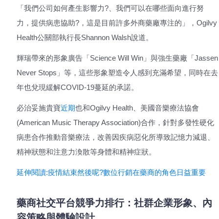
「我們公司如何產生影響力?、我們可以在哪些面向進行努
力，提供病患協助?，這是目前許多外商藥廠專注的」，Ogilvy
Health公關部執行長Shannon Walsh說道。
輝瑞帶來的形象廣告「Science Will Win」與強生藥廠「Jassen
Never Stops」等，這些形象塑造令人感到充滿希望，同時在去
年也兌現緩解COVID-19蔓延的承諾。
必治妥施貴寶
近期
也和Ogilvy Health、美國音樂療法協會
(American Music Therapy Association)合作，針對多發性硬化
病患合作推動音樂療法，改善因疾病惡化所導致記憶力減退、
精神狀態和注意力渙散等身體和精神症狀。
延伸閱讀:疫情結束然後呢?數位行銷在藥商的角色日益重要
藥商社交平台競爭力排行：社群企業形象、內
容策略與體驗設計