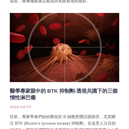
成長，逐漸擺脫過去裁員與業績衰退的陰影。
醫學專家眼中的 BTK 抑制劑-透視共識下的三個
惰性淋巴瘤
2024-04-07
目前，專家學者們紛紛聚焦於 B 細胞受體訊號路徑，尤其關
注 BTK (Bruton's tyrosine kinase) 抑制劑。在這受人注目的