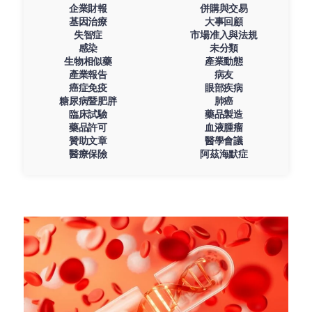
企業財報
併購與交易
基因治療
大事回顧
失智症
市場准入與法規
感染
未分類
生物相似藥
產業動態
產業報告
病友
癌症免疫
眼部疾病
糖尿病暨肥胖
肺癌
臨床試驗
藥品製造
藥品許可
血液腫瘤
贊助文章
醫學會議
醫療保險
阿茲海默症