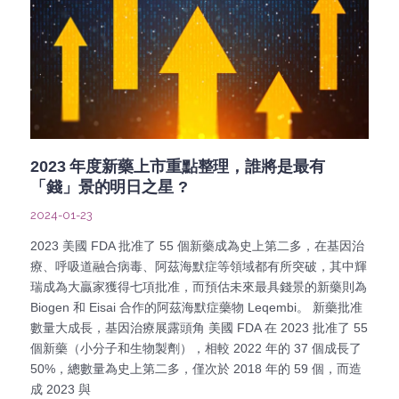
2023 年度新藥上市重點整理，誰將是最有
「錢」景的明日之星 ?
2024-01-23
2023 美國 FDA 批准了 55 個新藥成為史上第二多，在基因治
療、呼吸道融合病毒、阿茲海默症等領域都有所突破，其中輝
瑞成為大贏家獲得七項批准，而預估未來最具錢景的新藥則為
Biogen 和 Eisai 合作的阿茲海默症藥物 Leqembi。 新藥批准
數量大成長，基因治療展露頭角 美國 FDA 在 2023 批准了 55
個新藥（小分子和生物製劑），相較 2022 年的 37 個成長了
50%，總數量為史上第二多，僅次於 2018 年的 59 個，而造
成 2023 與