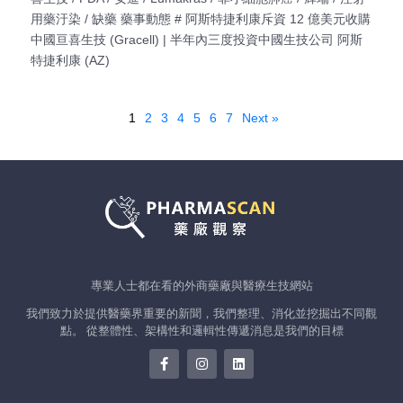
用藥汙染 / 缺藥 藥事動態 # 阿斯特捷利康斥資 12 億美元收購
中國亘喜生技 (Gracell) | 半年內三度投資中國生技公司 阿斯
特捷利康 (AZ)
1
2
3
4
5
6
7
Next »
專業人士都在看的外商藥廠與醫療生技網站
我們致力於提供醫藥界重要的新聞，我們整理、消化並挖掘出不同觀
點。 從整體性、架構性和邏輯性傳遞消息是我們的目標