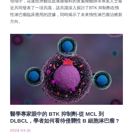
領域中，花蓮慈濟醫院血液腫瘤科的黃威翰醫師等專業人士最
近共同發表了一項共識，該共識深入探討了BTK 抑制劑在惰
性淋巴瘤臨床應用的證據，同時揭示了未來惰性淋巴瘤治療新
方向。
醫學專家眼中的 BTK 抑制劑-從 MCL 到
DLBCL，學者如何看待侵襲性 B 細胞淋巴瘤 ?
2024-01-31