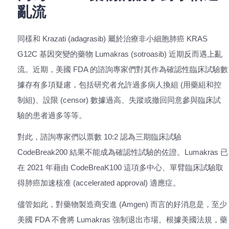
亂流
同樣和 Krazati (adagrasib) 屬於治療非小細胞肺癌 KRAS
G12C 基因突變的藥物 Lumakras (sotroasib) 近期反而遇上亂
流。近期，美國 FDA 的諮詢專家們對其作為確認性臨床試驗數
據存有多項疑慮，包括研究者允許過多病人換組 (用藥組和控
制組)、設限 (censor) 數據過高、失蹤或撤回同意參與臨床試
驗的患者過多等等。
對此，諮詢專家們以票數 10:2 認為三期臨床試驗
CodeBreak200 結果不能成為確認性試驗的佐證。Lumakras 已
在 2021 年藉由 CodeBreaK100 這項多中心、單臂臨床試驗取
得肺癌加速核准 (accelerated approval) 適應症。
儘管如此，對藥物製造商安進 (Amgen) 而言的好消息是，至少
美國 FDA 不會將 Lumakras 強制退出市場。根據美國法規，藥