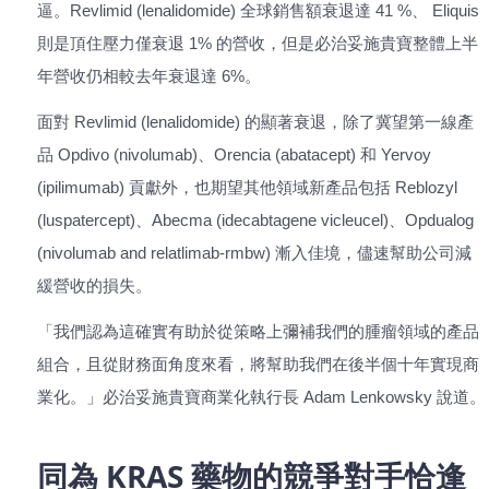
逼。Revlimid (lenalidomide) 全球銷售額衰退達 41 %、 Eliquis
則是頂住壓力僅衰退 1% 的營收，但是必治妥施貴寶整體上半
年營收仍相較去年衰退達 6%。
面對 Revlimid (lenalidomide) 的顯著衰退，除了冀望第一線產
品 Opdivo (nivolumab)、Orencia (abatacept) 和 Yervoy
(ipilimumab) 貢獻外，也期望其他領域新產品包括 Reblozyl
(luspatercept)、Abecma (idecabtagene vicleucel)、Opdualog
(nivolumab and relatlimab-rmbw) 漸入佳境，儘速幫助公司減
緩營收的損失。
「我們認為這確實有助於從策略上彌補我們的腫瘤領域的產品
組合，且從財務面角度來看，將幫助我們在後半個十年實現商
業化。」必治妥施貴寶商業化執行長 Adam Lenkowsky 說道。
同為 KRAS 藥物的競爭對手恰逢