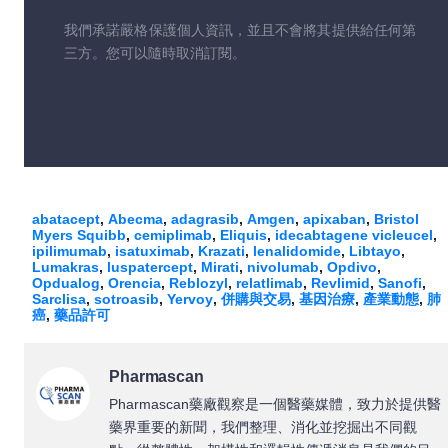
我們承諾嚴格保護個人資訊，並且不會將其提供給任何第
三方。您可以隨時取消訂閱。
abatacept
,
Abecma
,
adagrasib
,
Amgen
,
apixaban
,
Bristol
Myers Squibb
,
cemiplimab
,
Eliquis
,
idecabtagene vicleucel
,
ipilimumab
,
isatuximab
,
Krazati
,
lenalidomide
,
Libtayo
,
Lumakras
,
luspatercept
,
Mirati
,
nivolumab
,
Opdivo
,
Opdualog
,
Orencia
,
Reblozyl
,
relatlimab
,
Revlimid
,
Sanofi
,
Sarclisa
,
sotroasib
,
Yervoy
,
併購與交易
,
基因治療
,
產業動態
,
肺
癌
,
藥品許可
Pharmascan
Pharmascan藥廠觀察是一個醫藥媒體，致力於提供醫
藥界重要的新聞，我們整理、消化並挖掘出不同觀