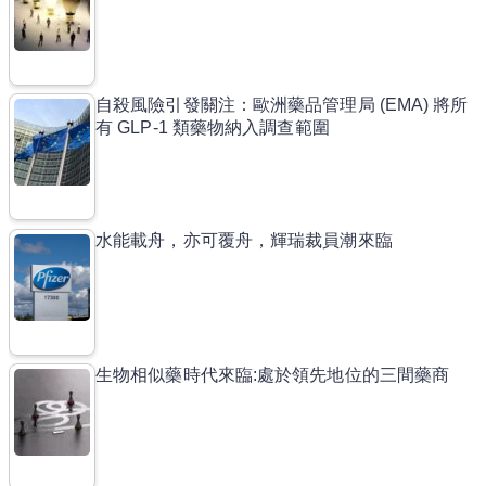
自殺風險引發關注：歐洲藥品管理局 (EMA) 將所
有 GLP-1 類藥物納入調查範圍
水能載舟，亦可覆舟，輝瑞裁員潮來臨
生物相似藥時代來臨:處於領先地位的三間藥商