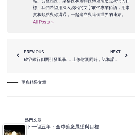
點。從整體性、架構性和邏輯性傳遞消息是我們的目
標。我們希望用深入淺出的文字取代專業術語，用事
實和觀點與你溝通，一起建立與這個世界的連結。
All Posts »
PREVIOUS
NEXT
矽谷銀行倒閉引發風暴:生技公司將面臨什麼樣的寒蟬效應?
上修財測同時，諾和諾德斥資 13 億美元收購 KBP Bioscience 心血管藥物
更多精采文章
熱門文章
下一個五年：全球藥廠展望與目標