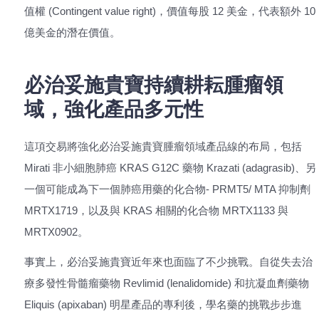
值權 (Contingent value right)，價值每股 12 美金，代表額外 10
億美金的潛在價值。
必治妥施貴寶持續耕耘腫瘤領
域，強化產品多元性
這項交易將強化必治妥施貴寶腫瘤領域產品線的布局，包括
Mirati 非小細胞肺癌 KRAS G12C 藥物 Krazati (adagrasib)、另
一個可能成為下一個肺癌用藥的化合物- PRMT5/ MTA 抑制劑
MRTX1719，以及與 KRAS 相關的化合物 MRTX1133 與
MRTX0902。
事實上，必治妥施貴寶近年來也面臨了不少挑戰。自從失去治
療多發性骨髓瘤藥物 Revlimid (lenalidomide) 和抗凝血劑藥物
Eliquis (apixaban) 明星產品的專利後，學名藥的挑戰步步進