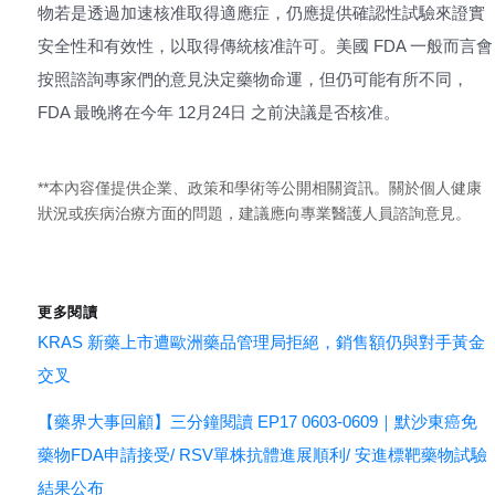
物若是透過加速核准取得適應症，仍應提供確認性試驗來證實
安全性和有效性，以取得傳統核准許可。美國 FDA 一般而言會
按照諮詢專家們的意見決定藥物命運，但仍可能有所不同，
FDA 最晚將在今年 12月24日 之前決議是否核准。
**本內容僅提供企業、政策和學術等公開相關資訊。關於個人健康
狀況或疾病治療方面的問題，建議應向專業醫護人員諮詢意見。
更多閱讀
KRAS 新藥上市遭歐洲藥品管理局拒絕，銷售額仍與對手黃金
交叉
【藥界大事回顧】三分鐘閱讀 EP17 0603-0609｜默沙東癌免
藥物FDA申請接受/ RSV單株抗體進展順利/ 安進標靶藥物試驗
結果公布