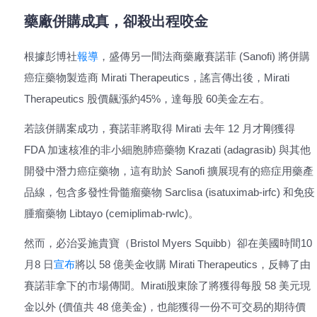
藥廠併購成真，卻殺出程咬金
根據彭博社
報導
，盛傳另一間法商藥廠賽諾菲 (Sanofi) 將併購
癌症藥物製造商 Mirati Therapeutics，謠言傳出後，Mirati
Therapeutics 股價飆漲約45%，達每股 60美金左右。
若該併購案成功，賽諾菲將取得 Mirati 去年 12 月才剛獲得
FDA 加速核准的非小細胞肺癌藥物 Krazati (adagrasib) 與其他
開發中潛力癌症藥物，這有助於 Sanofi 擴展現有的癌症用藥產
品線，包含多發性骨髓瘤藥物 Sarclisa (isatuximab-irfc) 和免疫
腫瘤藥物 Libtayo (cemiplimab-rwlc)。
然而，必治妥施貴寶（Bristol Myers Squibb）卻在美國時間10
月8 日
宣布
將以 58 億美金收購 Mirati Therapeutics，反轉了由
賽諾菲拿下的市場傳聞。Mirati股東除了將獲得每股 58 美元現
金以外 (價值共 48 億美金)，也能獲得一份不可交易的期待價