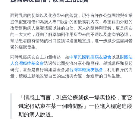
面對乳房的切除以及化療帶來的落髮，現今有許多公益團體與企業
提供假髮租借和為病人專門設計的術後義乳內衣，希望藉由外觀的
改變幫助病人逐漸找回以往的自信。家人的陪伴與理解，更是病友
的一大支柱，經由了解藥物副作用所帶來的不適以及患病的恐懼，
幫助患者能有情緒的出口並獲得適度地宣洩，進一步減少焦慮與憂
鬱的症狀發生。
同時乳癌病友自主力量崛起，如
中華民國乳癌病友協會
以及
財團法
人台灣癌症基金會
透過彼此間交流分享心路歷程、舉辦講座和發起
研究，甚至是自行籌組基金會如
台灣年輕病友協會
，利用自身的力
量，積極主動地改變自己的生活與命運，創造新的日常生活。
「情感上而言，乳癌治療就像一場馬拉松，而它
鐵定得結束在某一個時間點」一位進入穩定追蹤
期的病人說道。