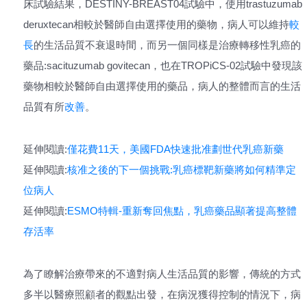
床試驗結果，DESTINY-BREAST04試驗中，使用trastuzumab
deruxtecan相較於醫師自由選擇使用的藥物，病人可以維持
較
長
的生活品質不衰退時間，而另一個同樣是治療轉移性乳癌的
藥品:sacituzumab govitecan，也在TROPiCS-02試驗中發現該
藥物相較於醫師自由選擇使用的藥品，病人的整體而言的生活
品質有所
改善
。
延伸閱讀:
僅花費11天，美國FDA快速批准劃世代乳癌新藥
延伸閱讀:
核准之後的下一個挑戰:乳癌標靶新藥將如何精準定
位病人
延伸閱讀:
ESMO特輯-重新奪回焦點，乳癌藥品顯著提高整體
存活率
為了瞭解治療帶來的不適對病人生活品質的影響，傳統的方式
多半以醫療照顧者的觀點出發，在病況獲得控制的情況下，病