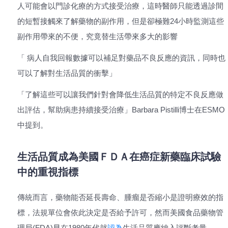
人可能會以門診化療的方式接受治療，這時醫師只能透過診間
的短暫接觸來了解藥物的副作用，但是卻極難24小時監測這些
副作用帶來的不便，究竟替生活帶來多大的影響
「 病人自我回報數據可以補足對藥品不良反應的資訊，同時也
可以了解對生活品質的衝擊」
「了解這些可以讓我們針對會降低生活品質的特定不良反應做
出評估，幫助病患持續接受治療」Barbara Pistilli博士在ESMO
中提到。
生活品質成為美國ＦＤＡ在癌症新藥臨床試驗
中的重視指標
傳統而言，藥物能否延長壽命、腫瘤是否縮小是證明療效的指
標，法規單位會依此決定是否給予許可，然而美國食品藥物管
理局(FDA)早在1980年代就
認為
生活品質應納入評斷考量，