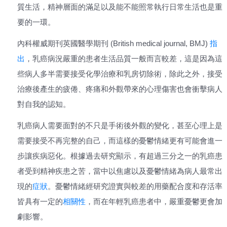
質生活，精神層面的滿足以及能不能照常執行日常生活也是重
要的一環。
內科權威期刊英國醫學期刊 (British medical journal, BMJ)
指
出
，乳癌病況嚴重的患者生活品質一般而言較差，這是因為這
些病人多半需要接受化學治療和乳房切除術，除此之外，接受
治療後產生的疲倦、疼痛和外觀帶來的心理傷害也會衝擊病人
對自我的認知。
乳癌病人需要面對的不只是手術後外觀的變化，甚至心理上是
需要接受不再完整的自己，而這樣的憂鬱情緒更有可能會進一
步讓疾病惡化。根據過去研究顯示，有超過三分之一的乳癌患
者受到精神疾患之苦，當中以焦慮以及憂鬱情緒為病人最常出
現的
症狀
。憂鬱情緒經研究證實與較差的用藥配合度和存活率
皆具有一定的
相關性
，而在年輕乳癌患者中，嚴重憂鬱更會加
劇影響。