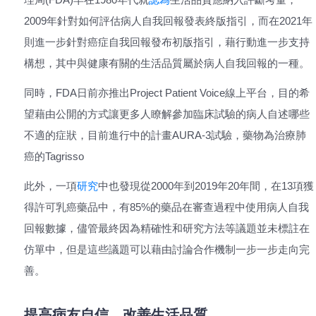
2009年針對如何評估病人自我回報發表終版指引，而在2021年
則進一步針對癌症自我回報發布初版指引，藉行動進一步支持
構想，其中與健康有關的生活品質屬於病人自我回報的一種。
同時，FDA日前亦推出Project Patient Voice線上平台，目的希
望藉由公開的方式讓更多人瞭解參加臨床試驗的病人自述哪些
不適的症狀，目前進行中的計畫AURA-3試驗，藥物為治療肺
癌的Tagrisso
此外，一項
研究
中也發現從2000年到2019年20年間，在13項獲
得許可乳癌藥品中，有85%的藥品在審查過程中使用病人自我
回報數據，儘管最終因為精確性和研究方法等議題並未標註在
仿單中，但是這些議題可以藉由討論合作機制一步一步走向完
善。
提高病友自信，改善生活品質