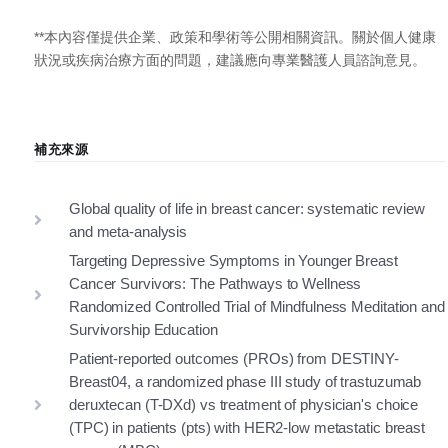
**本內容僅提供企業、政策和學術等公開相關資訊。關於個人健康
狀況或疾病治療方面的問題，建議應向專業醫護人員諮詢意見。
補充來源
Global quality of life in breast cancer: systematic review
and meta-analysis
Targeting Depressive Symptoms in Younger Breast
Cancer Survivors: The Pathways to Wellness
Randomized Controlled Trial of Mindfulness Meditation and
Survivorship Education
Patient-reported outcomes (PROs) from DESTINY-
Breast04, a randomized phase III study of trastuzumab
deruxtecan (T-DXd) vs treatment of physician's choice
(TPC) in patients (pts) with HER2-low metastatic breast