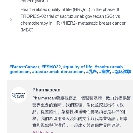
cancer (MBC)
Health-related quality of life (HRQoL) in the phase III
TROPiCS-02 trial of sacituzumab govitecan (SG) vs
chemotherapy in HR+/HER2- metastatic breast cancer
(MBC)
#BreastCancer
,
#ESMO22
,
#quality of life
,
#sacituzumab
govitecan
,
#trastuzumab deruxtecan
,
#乳癌
,
#病友
,
#臨床試驗
Pharmascan
Pharmascan藥廠觀察是一個醫藥媒體，致力於提供醫
藥界重要的新聞，我們整理、消化並挖掘出不同觀
點。從整體性、架構性和邏輯性傳遞消息是我們的目
標。我們希望用深入淺出的文字取代專業術語，用事
實和觀點與你溝通，一起建立與這個世界的連結。
All Posts »