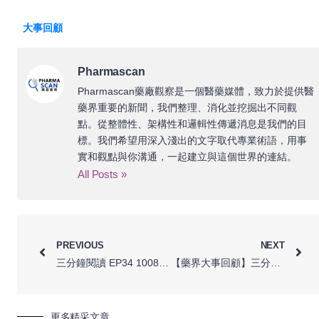
大事回顧
Pharmascan
Pharmascan藥廠觀察是一個醫藥媒體，致力於提供醫
藥界重要的新聞，我們整理、消化並挖掘出不同觀
點。從整體性、架構性和邏輯性傳遞消息是我們的目
標。我們希望用深入淺出的文字取代專業術語，用事
實和觀點與你溝通，一起建立與這個世界的連結。
All Posts »
PREVIOUS
NEXT
三分鐘閱讀 EP34 1008-1014｜諾和諾德血糖藥 Ozempic 慢性腎臟病試驗期中分析達標提前終止 / 歐盟反壟斷監管機構命令因美納 (Illumina) 出售其癌症檢測開發商 Grail / 默沙東 (MSD) Keytruda 在早期非小細胞癌三期試驗達標
【藥界大事回顧】三分鐘閱讀 EP36 1022-1028｜百健 (Biogen) 與衛采 (Eisai) 發表阿茲海默新藥皮下注射劑型研究结果 / 歐盟設立新機制解決藥物短缺問題 / 必治妥施貴寶支付 3.5 億美元買斷肥厚心肌症新藥在亞洲銷售權
更多精采文章