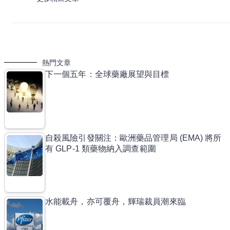
熱門文章
下一個五年：全球藥廠展望與目標
自殺風險引發關注：歐洲藥品管理局 (EMA) 將所
有 GLP-1 類藥物納入調查範圍
水能載舟，亦可覆舟，輝瑞裁員潮來臨