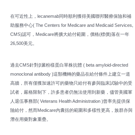
在可近性上，lecanemab同時順利獲得美國聯邦醫療保險和補
助服務中心( The Centers for Medicare and Medicaid Services,
CMS)認可，Medicare將擴大給付範圍，價格(標價)落在一年
26,500美元。
過去CMS針對β澱粉樣蛋白單株抗體 ( beta amyloid-directed
monoclonal antibody )這類機轉的藥品在給付條件上建立一道
高牆，所有僅獲加速許可的藥物只給付有參與臨床試驗中的受
試者，嚴格限制下，許多患者仍無法使用到新藥，儘管美國軍
人退伍事務部( Veterans Health Administration )曾率先提供保
險給付，然而Medicare內囊括的範圍和多樣性更高，族群亦與
潛在用藥對象重疊。