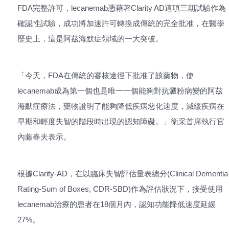
FDA完整許可，lecanemab憑藉著Clarity AD這項三期試驗作為
確認性試驗，成功將加速許可轉換成傳統的完全批准，在醫學
歷史上，這是阿茲海默症領域的一大突破。
「今天，FDA在傳統的審核途徑下批准了該藥物，使
lecanemab成為第一個也是唯一一個能夠對抗澱粉病變的阿茲
海默症療法，藥物證明了能夠降低疾病惡化速度，減緩疾病在
早期和輕度失智的階段時出現的認知障礙。」衛采首席執行官
內藤春夫表示。
根據Clarity-AD，在以臨床失智評估量表總分(Clinical Dementia
Rating-Sum of Boxes, CDR-SBD)作為評估狀況下，接受使用
lecanemab治療的患者在18個月內，認知功能降低速度延緩
27%。