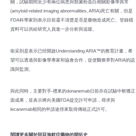
關，試驗期間至少有兩位病患與類澱粉蛋白相關影像學異常
(amyloid-related imaging abnormalities, ARIA)死亡有關，但是
FDA科學家則表示目前還不清楚是否是藥物造成死亡。登錄檔
資料可以供給研究人員進一步分析與追蹤。
衛采則是表示已经開啟Understanding ARIA™的教育計畫，希
望可以透過與影像學專家和協會合作，促使醫療界對ARIA的認
識與監測。
與此同時，主要對手-禮來的donanemab日前亦在試驗中斬獲正
面成果，並表示將向美國FDA提交許可申請，尋求與
lecanemab相同的申請途徑來取得傳統正式許可。
閱讀更多關於阿茲海默症藥物的開拓史